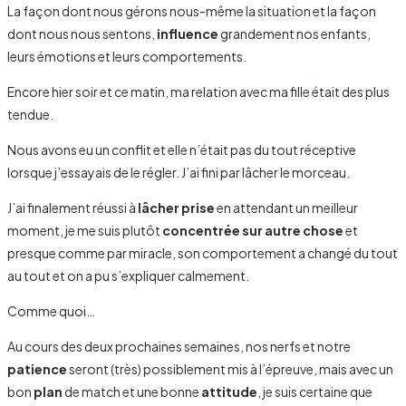
La façon dont nous gérons nous-même la situation et la façon
dont nous nous sentons,
influence
grandement nos enfants,
leurs émotions et leurs comportements.
Encore hier soir et ce matin, ma relation avec ma fille était des plus
tendue.
Nous avons eu un conflit et elle n’était pas du tout réceptive
lorsque j’essayais de le régler. J’ai fini par lâcher le morceau.
J’ai finalement réussi à
lâcher prise
en attendant un meilleur
moment, je me suis plutôt
concentrée sur autre chose
et
presque comme par miracle, son comportement a changé du tout
au tout et on a pu s’expliquer calmement.
Comme quoi…
Au cours des deux prochaines semaines, nos nerfs et notre
patience
seront (très) possiblement mis à l’épreuve, mais avec un
bon
plan
de match et une bonne
attitude
, je suis certaine que