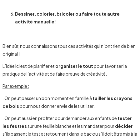
Dessiner, colorier, bricoler ou faire toute autre
activité manuelle !
Bien sûr, nous connaissons tous ces activités qui n’ont rien de bien
original !
L’idée ici est de planifier et
organiser le tout
pour favoriser la
pratique de l’activité et de faire preuve de créativité.
Par exemple :
. On peut passer un bon moment en famille à
tailler les crayons
de bois
pour nous donner envie de les utiliser.
. On peut aussi en profiter pour demander aux enfants de
tester
les feutres
sur une feuille blanche et les mandater pour
décider
s’ils passent le test et retournent dans le bac ou s’il doit être mis à la