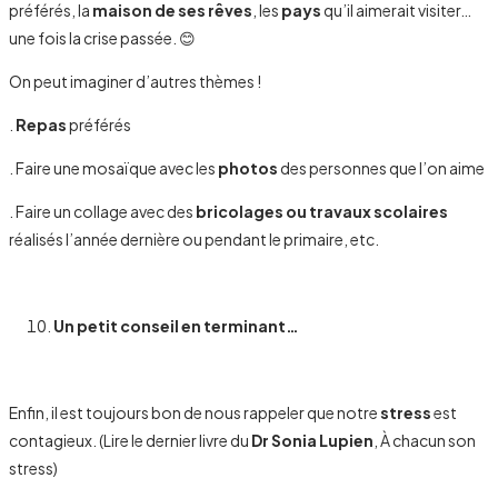
préférés, la
maison de ses rêves
, les
pays
qu’il aimerait visiter…
une fois la crise passée. 😊
On peut imaginer d’autres thèmes !
.
Repas
préférés
. Faire une mosaïque avec les
photos
des personnes que l’on aime
. Faire un collage avec des
bricolages ou travaux scolaires
réalisés l’année dernière ou pendant le primaire, etc.
Un petit conseil en terminant…
Enfin, il est toujours bon de nous rappeler que notre
stress
est
contagieux. (Lire le dernier livre du
Dr Sonia Lupien
, À chacun son
stress)