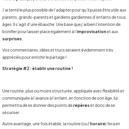
J’ai tenté le plus possible de l’adapter pour qu’il puisse être utile aux
parents, grands-parents et gardiens gardiennes d’enfants de tous
âges. Il s’agit d’une ébauche. Une base que j’ai bien l’intention de
bonifier pour laisser place également à l’
improvisation
et aux
surprises
.
Vos commentaires, idées et trucs seraient évidemment très
appréciés pour enrichir le partage !
Stratégie #2 : é
tablir une routine !
Une routine, plus ou moins structurée, appliquée avec flexibilité et
communiquée à l’avance à l’enfant, en fonction de son âge, lui
permettra de se donner des points de
repères
et donc de se
sécuriser.
Autre avantage, une fois établie, la routine (ou l’
horaire
) fera en