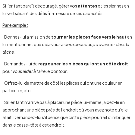
Si l’enfant paraît découragé, gérer vos
attentes
et les siennes en
lui verbalisant des défis à la mesure de ses capacités.
Par exemple :
. Donnez-lui a mission de
tourner les pièces face vers le haut
en
lui mentionnant que
cela vous aidera beaucoup à avancer dans la
tâche
.
. Demandez-lui de
regrouper les pièces qui ont un côté droit
pour
vous aider à faire le contour
.
. Offrez-lui de mettre de côté les pièces qui ont une couleur en
particulier, etc.
. Si l’enfant n’arrive pas à placer une pièce lui-même, aidez-le en
approchant une pièce près de l’endroit où vous avez noté qu’elle
allait. Demandez-lui s’il pense que cette pièce pourrait s’imbriquer
dans le casse-tête à cet endroit.