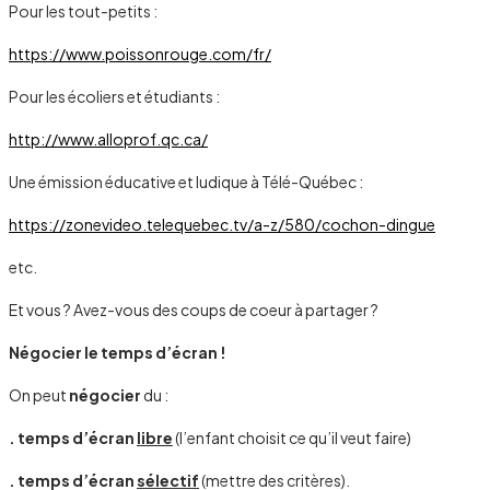
Pour les tout-petits :
https://www.poissonrouge.com/fr/
Pour les écoliers et étudiants :
http://www.alloprof.qc.ca/
Une émission éducative et ludique à Télé-Québec :
https://zonevideo.telequebec.tv/a-z/580/cochon-dingue
etc.
Et vous ? Avez-vous des coups de coeur à partager ?
Négocier le temps d’écran !
On peut
négocier
du :
. temps d’écran
libre
(l’enfant choisit ce qu’il veut faire)
. temps d’écran
sélectif
(mettre des critères).