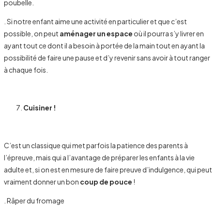
poubelle.
. Si notre enfant aime une activité en particulier et que c’est
possible, on peut
aménager un espace
où il pourra s’y livrer en
ayant tout ce dont il a besoin à portée de la main tout en ayant la
possibilité de faire une pause et d’y revenir sans avoir à tout ranger
à chaque fois.
Cuisiner !
C’est un classique qui met parfois la patience des parents à
l’épreuve, mais qui a l’avantage de préparer les enfants à la vie
adulte et, si on est en mesure de faire preuve d’indulgence, qui peut
vraiment donner un bon
coup de pouce
!
. Râper du fromage