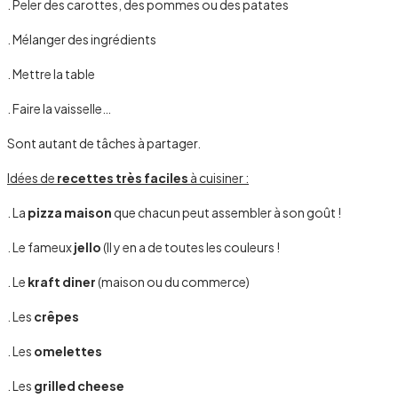
. Peler des carottes, des pommes ou des patates
. Mélanger des ingrédients
. Mettre la table
. Faire la vaisselle…
Sont autant de tâches à partager.
Idées de
recettes très faciles
à cuisiner :
. La
pizza maison
que chacun peut assembler à son goût !
. Le fameux
jello
(Il y en a de toutes les couleurs !
. Le
kraft diner
(maison ou du commerce)
. Les
crêpes
. Les
omelettes
. Les
grilled cheese