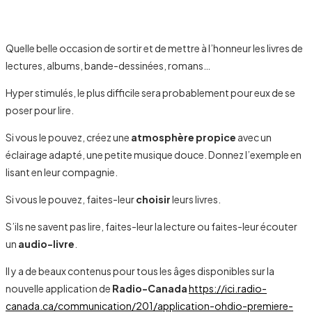
Quelle belle occasion de sortir et de mettre à l’honneur les livres de
lectures, albums, bande-dessinées, romans…
Hyper stimulés, le plus difficile sera probablement pour eux de se
poser pour lire.
Si vous le pouvez, créez une
atmosphère propice
avec un
éclairage adapté, une petite musique douce. Donnez l’exemple en
lisant en leur compagnie.
Si vous le pouvez, faites-leur
choisir
leurs livres.
S’ils ne savent pas lire, faites-leur la lecture ou faites-leur écouter
un
audio-livre
.
Il y a de beaux contenus pour tous les âges disponibles sur la
nouvelle application de
Radio-Canada
https://ici.radio-
canada.ca/communication/201/application-ohdio-premiere-