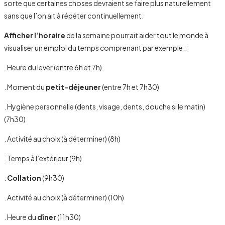
sorte que certaines choses devraient se faire plus naturellement
sans que l’on ait à répéter continuellement.
Afficher l’horaire
de la semaine pourrait aider tout le monde à
visualiser un emploi du temps comprenant par exemple :
. Heure du lever (entre 6h et 7h).
. Moment du
petit-déjeuner
(entre 7h et 7h30)
. Hygiène personnelle (dents, visage, dents, douche si le matin)
(7h30)
. Activité au choix (à déterminer) (8h)
. Temps à l’extérieur (9h)
.
Collation
(9h30)
. Activité au choix (à déterminer) (10h)
. Heure du
dîner
(11h30)