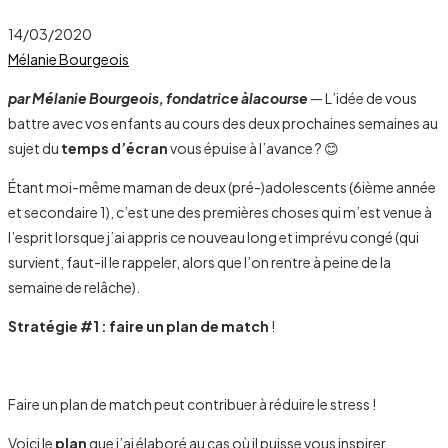
14/03/2020
Mélanie Bourgeois
par Mélanie Bourgeois, fondatrice àlacourse
—
L’idée de vous
battre avec vos enfants au cours des deux prochaines semaines au
sujet du
temps d’écran
vous épuise à l’avance ? 😊
Étant moi-même maman de deux (pré-)adolescents (6ième année
et secondaire 1), c’est une des premières choses qui m’est venue à
l’esprit lorsque j’ai appris ce nouveau long et imprévu congé (qui
survient, faut-il le rappeler, alors que l’on rentre à peine de la
semaine de relâche).
Stratégie #1 : f
aire un plan de match
!
Faire un plan de match peut contribuer à réduire le stress !
Voici le
plan
que j’ai élaboré au cas où il puisse vous inspirer.