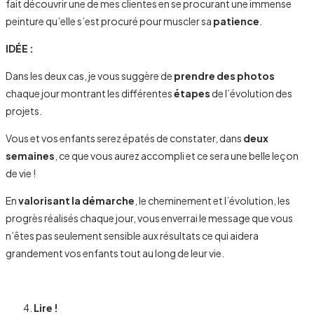
fait découvrir une de mes clientes en se procurant une immense
peinture qu’elle s’est procuré pour muscler sa
patience
.
IDÉE :
Dans les deux cas, je vous suggère de
prendre des photos
chaque jour montrant les différentes
étapes
de l’évolution des
projets.
Vous et vos enfants serez épatés de constater, dans
deux
semaines
, ce que vous aurez accompli et ce sera une belle leçon
de vie !
En
valorisant la démarche
, le cheminement et l’évolution, les
progrès réalisés chaque jour, vous enverrai le message que vous
n’êtes pas seulement sensible aux résultats ce qui aidera
grandement vos enfants tout au long de leur vie.
Lire !