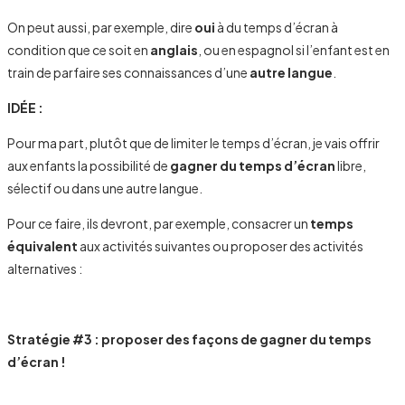
On peut aussi, par exemple, dire
oui
à du temps d’écran à
condition que ce soit en
anglais
, ou en espagnol si l’enfant est en
train de parfaire ses connaissances d’une
autre langue
.
IDÉE :
Pour ma part, plutôt que de limiter le temps d’écran, je vais offrir
aux enfants la possibilité de
gagner du temps d’écran
libre,
sélectif ou dans une autre langue.
Pour ce faire, ils devront, par exemple, consacrer un
temps
équivalent
aux activités suivantes ou proposer des activités
alternatives :
Stratégie #3 : p
roposer des façons de gagner du temps
d’écran !