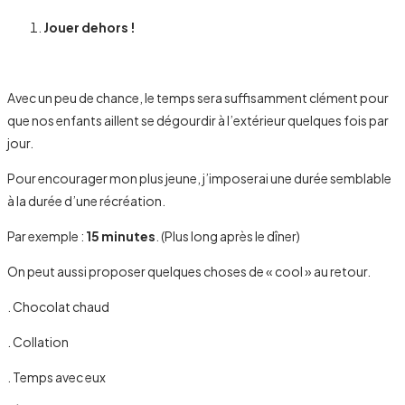
Jouer dehors !
Avec un peu de chance, le temps sera suffisamment clément pour
que nos enfants aillent se dégourdir à l’extérieur quelques fois par
jour.
Pour encourager mon plus jeune, j’imposerai une durée semblable
à la durée d’une récréation.
Par exemple :
15 minutes
. (Plus long après le dîner)
On peut aussi proposer quelques choses de « cool » au retour.
. Chocolat chaud
. Collation
. Temps avec eux