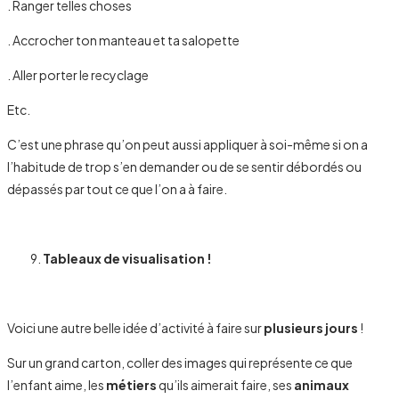
. Ranger telles choses
. Accrocher ton manteau et ta salopette
. Aller porter le recyclage
Etc.
C’est une phrase qu’on peut aussi appliquer à soi-même si on a
l’habitude de trop s’en demander ou de se sentir débordés ou
dépassés par tout ce que l’on a à faire.
Tableaux de visualisation !
Voici une autre belle idée d’activité à faire sur
plusieurs jours
!
Sur un grand carton, coller des images qui représente ce que
l’enfant aime, les
métiers
qu’ils aimerait faire, ses
animaux