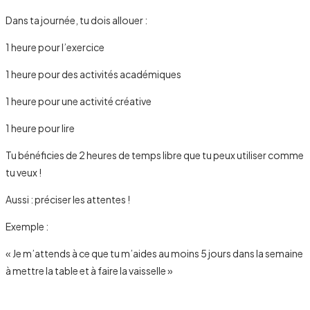
Dans ta journée, tu dois allouer :
1 heure pour l’exercice
1 heure pour des activités académiques
1 heure pour une activité créative
1 heure pour lire
Tu bénéficies de 2 heures de temps libre que tu peux utiliser comme
tu veux !
Aussi : préciser les attentes !
Exemple :
« Je m’attends à ce que tu m’aides au moins 5 jours dans la semaine
à mettre la table et à faire la vaisselle »