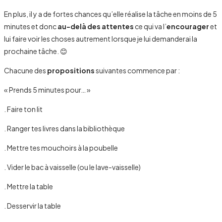
En plus, il y a de fortes chances qu’elle réalise la tâche en moins de 5
minutes et donc
au-delà des attentes
ce qui va l’
encourager
et
lui faire voir les choses autrement lorsque je lui demanderai la
prochaine tâche. 😊
Chacune des
propositions
suivantes commence par :
« Prends 5 minutes pour… »
. Faire ton lit
. Ranger tes livres dans la bibliothèque
. Mettre tes mouchoirs à la poubelle
. Vider le bac à vaisselle (ou le lave-vaisselle)
. Mettre la table
. Desservir la table