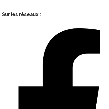
Skip
to
Sur les réseaux :
content