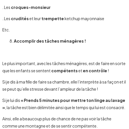
. Les
croques-monsieur
. Les
crudités
et leur
trempette
ketchup mayonnaise
Etc.
Accomplir des tâches ménagères !
Le plus important, avec les tâches ménagères, est de faire en sorte
que les enfants se sentent
compétents
et
en contrôle
!
Si je dis à ma fille de faire sa chambre, elle l’interprète à sa façon et il
se peut qu’elle stresse devant l’ampleur de la tâche !
Si je lui dis
« Prends 5 minutes pour mettre ton linge au lavage
»
, la tâche est bien délimitée ainsi que le temps qui lui est consacré.
Ainsi, elle a beaucoup plus de chance de ne pas voir la tâche
comme une montagne et de se sentir compétente.