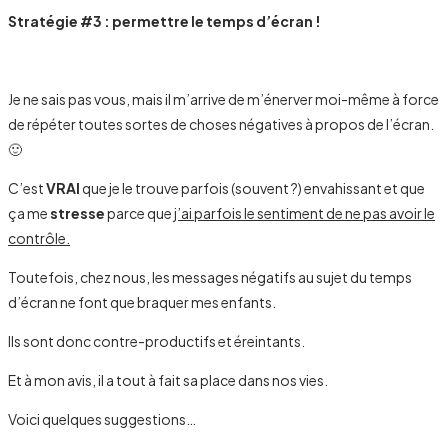
Stratégie #3 : permettre le temps d
’écran !
Je ne sais pas vous, mais il m’arrive de m’énerver moi-même à force
de répéter toutes sortes de choses négatives à propos de l’écran.
🙂
C’est
VRAI
que je le trouve parfois (souvent ?) envahissant et que
ça me
stresse
parce que
j’ai parfois le sentiment de ne pas avoir le
contrôle.
Toutefois, chez nous, les messages négatifs au sujet du temps
d’écran ne font que braquer mes enfants.
Ils sont donc contre-productifs et éreintants.
Et à mon avis, il a tout à fait sa place dans nos vies.
Voici quelques suggestions…